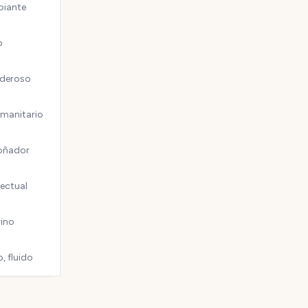
biante
o
oderoso
umanitario
soñador
lectual
rino
, fluido