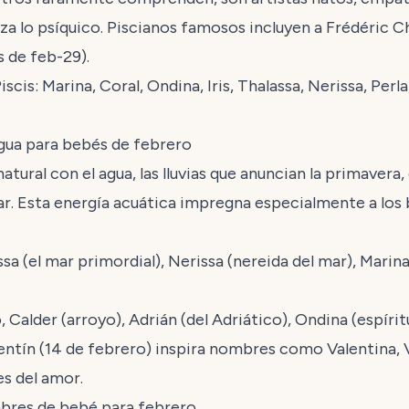
oza lo psíquico. Piscianos famosos incluyen a Frédéric C
 de feb-29).
is: Marina, Coral, Ondina, Iris, Thalassa, Nerissa, Perla
gua para bebés de febrero
tural con el agua, las lluvias que anuncian la primavera, e
. Esta energía acuática impregna especialmente a los b
ssa (el mar primordial), Nerissa (nereida del mar), Marina,
o, Calder (arroyo), Adrián (del Adriático), Ondina (espírit
lentín (14 de febrero) inspira nombres como Valentina,
s del amor.
bres de bebé para febrero