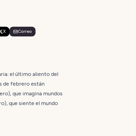
X
Correo
a: el último aliento del
és de febrero están
brero), que imagina mundos
ro), que siente el mundo