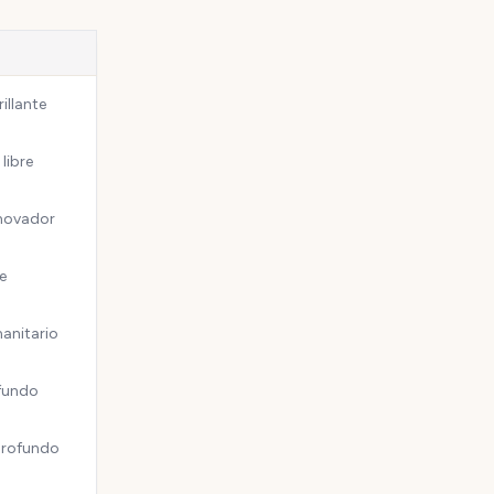
rillante
libre
nnovador
e
manitario
ofundo
profundo