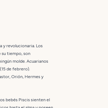
 y revolucionaria. Los
 su tiempo, son
 ningún molde. Acuarianos
(15 de febrero).
astor, Orión, Hermes y
Los bebés Piscis sienten el
cos hasta el alma y poseen