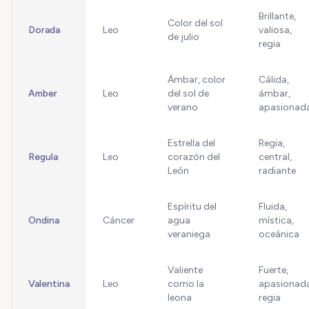
Brillante,
Color del sol
Dorada
Leo
valiosa,
de julio
regia
Ámbar, color
Cálida,
Amber
Leo
del sol de
ámbar,
verano
apasionad
Estrella del
Regia,
Regula
Leo
corazón del
central,
León
radiante
Espíritu del
Fluida,
Ondina
Cáncer
agua
mística,
veraniega
oceánica
Valiente
Fuerte,
Valentina
Leo
como la
apasionada
leona
regia