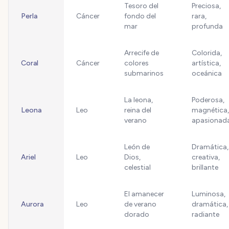
Tesoro del
Preciosa,
Perla
Cáncer
fondo del
rara,
mar
profunda
Arrecife de
Colorida,
Coral
Cáncer
colores
artística,
submarinos
oceánica
La leona,
Poderosa,
Leona
Leo
reina del
magnética,
verano
apasionad
León de
Dramática,
Ariel
Leo
Dios,
creativa,
celestial
brillante
El amanecer
Luminosa,
Aurora
Leo
de verano
dramática,
dorado
radiante