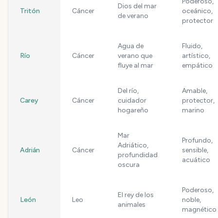
Poderoso,
Dios del mar
Tritón
Cáncer
oceánico,
de verano
protector
Agua de
Fluido,
Río
Cáncer
verano que
artístico,
fluye al mar
empático
Del río,
Amable,
Carey
Cáncer
cuidador
protector,
hogareño
marino
Mar
Profundo,
Adriático,
Adrián
Cáncer
sensible,
profundidad
acuático
oscura
Poderoso,
El rey de los
León
Leo
noble,
animales
magnético